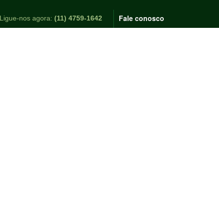
Fale conosco
Ligue-nos agora:
(11) 4759-1642