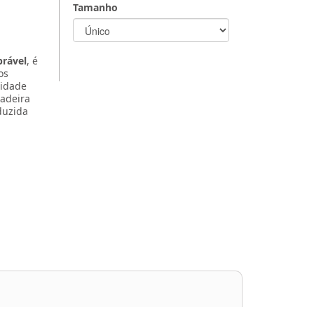
Tamanho
brável
, é
os
lidade
cadeira
duzida