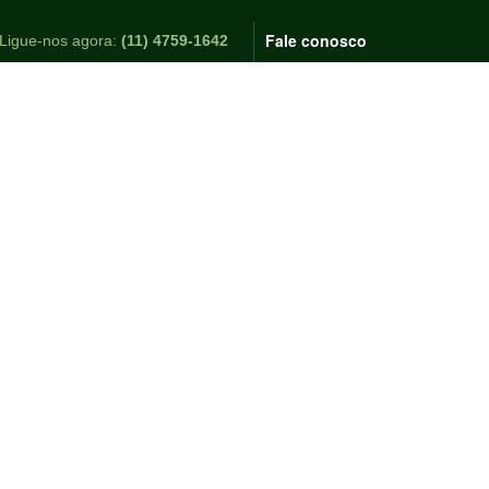
Fale conosco
Ligue-nos agora:
(11) 4759-1642