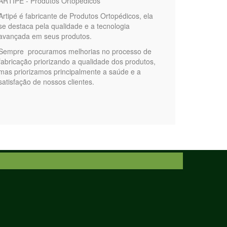
ARTIPÉ - Produtos Ortopédicos
Artipé é fabricante de Produtos Ortopédicos, ela
se destaca pela qualidade e a tecnologia
avançada em seus produtos.
Sempre procuramos melhorias no processo de
fabricação priorizando a qualidade dos produtos,
mas priorizamos principalmente a saúde e a
satisfação de nossos clientes.