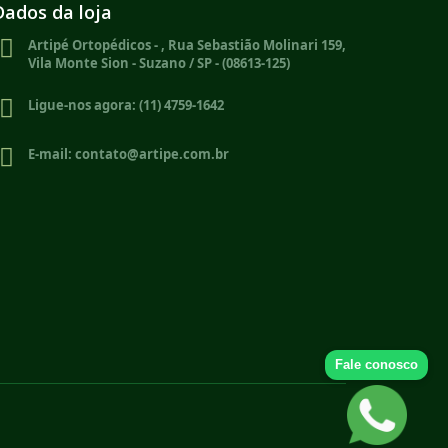
Dados da loja
Artipé Ortopédicos - , Rua Sebastião Molinari 159,
Vila Monte Sion - Suzano / SP - (08613-125)
Ligue-nos agora:
(11) 4759-1642
E-mail:
contato@artipe.com.br
Fale conosco