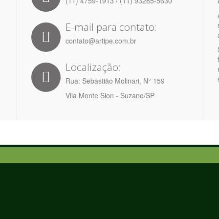
(11) 4759-1913 / (11) 93285-5630
E-mail para contato:
contato@artipe.com.br
Localização:
Rua: Sebastião Molinari, N° 159
Vila Monte Sion - Suzano/SP