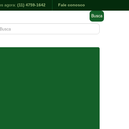
os agora:
(11) 4759-1642
Fale conosco
Busca