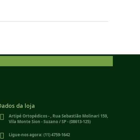
Dados da loja
Artipé Ortopédicos - , Rua Sebastião Molinari 159,
Vila Monte Sion - Suzano / SP - (08613-125)
Ligue-nos agora:
(11) 4759-1642