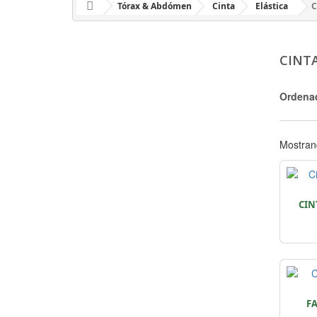
Tórax & Abdómen
Cinta
Elástica
C
CINT
Ordena
Mostrand
CIN
F