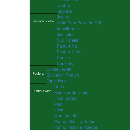
Ombro
Suporte
Joelho
Perna & Joelho
Cinta Para Bolsa de Gel
Imobilizador
Joelheira
Sub-Patelar
Panturrilha
Panturrilheira
Canela
Caneleira
Colete Jewett
Postura
Educador Postural
Espaldeira
Dedo
Punho & Mão
Extensor de Dedos
Imobilizador
Mão
Luva
Munhequeira
Punho, Mãos e Dedos
Punho, Mãos e Polegar