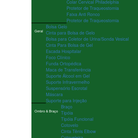
Colar Cervical Philadelphia
Protetor de Traqueostomia
Faixa Anti Ronco
Protetor de Traqueostomia
Bolsa Gelo
Geral
Cinta para Bolsa de Gelo
Bolsa para Coletor de Urina/Sonda Vesical
Cinta Para Bolsa de Gel
Escada Hospitalar
Foco Clínico
Funda Ortopédica
Maca de Transferência
Suporte Álcool em Gel
Suporte Infravermelho
Suspensório Escrotal
Máscara
Suporte para Injeção
Braço
Ombro & Braço
Tipóia
Tipóia Funcional
Cotovelo
Cinta Tênis Elbow
Cotoveleira