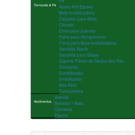
Pé
Tornozelo & Pé
Apoio Anti Equino
Bota Imobilizadora
Calçador para Meia
Chinelo
Cinta para Joanete
Faixa para Alongamento
Forro para Bota Imobilizadora
Sandália Baruk
Sandália para Gesso
Suporte Flexor de Dedos dos Pés
Tornozelo
Estabilizador
Imobilizador
Neo Kest
Tornozeleira
Avental
Vestimentos
Babador / Bata
Camisola
Pijama