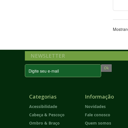
Mostrand
NEWSLETTER
Ok
Categorias
Informação
Acessibilidade
Novidades
Cabeça & Pescoço
Fale conosco
Ombro & Braço
Quem somos