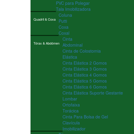
PVC para Polegar
Tala Imobilizadora
Coluna
Quadril & Coxa
Putti
Coxa
Coxal
Cinta
Tórax & Abdómen
Abdominal
Cinta de Colostomia
Elástica
Cinta Elástica 2 Gomos
Cinta Elástica 3 Gomos
Cinta Elástica 4 Gomos
Cinta Elástica 5 Gomos
Cinta Elástica 6 Gomos
Cinta Elástica Suporte Gestante
Lombar
Ortofaixa
Torácica
Cinta Para Bolsa de Gel
Clavícula
Imobilizador