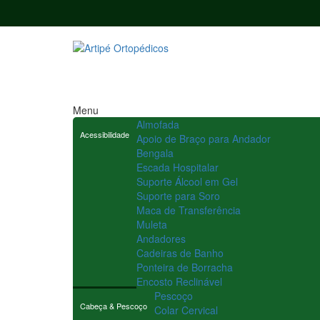
Menu
Almofada
Acessibilidade
Apoio de Braço para Andador
Bengala
Escada Hospitalar
Suporte Álcool em Gel
Suporte para Soro
Maca de Transferência
Muleta
Andadores
Cadeiras de Banho
Ponteira de Borracha
Encosto Reclinável
Pescoço
Cabeça & Pescoço
Colar Cervical