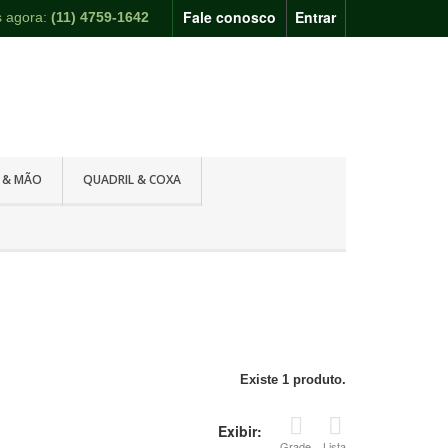
Fale conosco
Entrar
s agora:
(11) 4759-1642
 & MÃO
QUADRIL & COXA
Existe 1 produto.
Exibir:
Grade
Lista