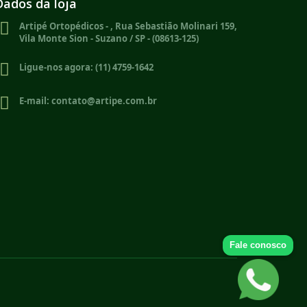
Dados da loja
Artipé Ortopédicos - , Rua Sebastião Molinari 159,
Vila Monte Sion - Suzano / SP - (08613-125)
Ligue-nos agora:
(11) 4759-1642
E-mail:
contato@artipe.com.br
Fale conosco